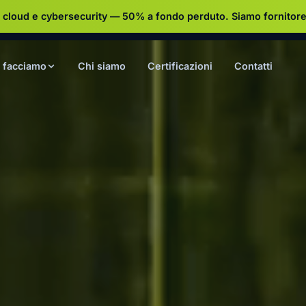
 cloud e cybersecurity — 50% a fondo perduto.
Siamo fornitore
 facciamo
Chi siamo
Certificazioni
Contatti