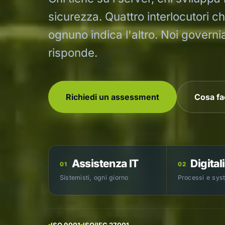
sicurezza. Quattro interlocutori 
ognuno indica l'altro. Noi governi
risponde.
Richiedi un assessment
Cosa f
Assistenza IT
Digital
01
02
Sistemisti, ogni giorno
Processi e sys
ISO 9001
ISO/IEC 27001