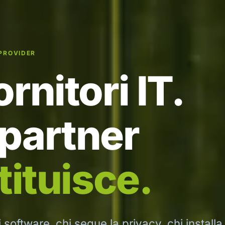
PROVIDER
rnitori IT.
 partner
tituisce.
i software, chi segue la privacy, chi installa 