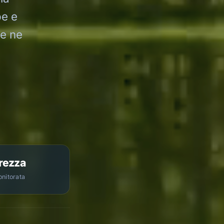
pe e
he ne
rezza
onitorata