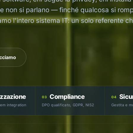
che non si parlano — finché qualcosa si rom
amo l'intero sistema IT: un solo referente c
acciamo
izzazione
Compliance
Sicu
03
04
tem integration
DPO qualificato, GDPR, NIS2
Gestita e m