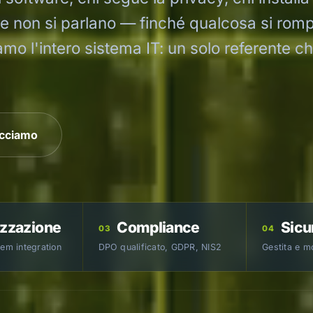
che non si parlano — finché qualcosa si rom
amo l'intero sistema IT: un solo referente c
acciamo
izzazione
Compliance
Sicu
03
04
tem integration
DPO qualificato, GDPR, NIS2
Gestita e m