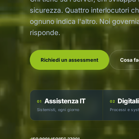
sicurezza. Quattro interlocutori 
ognuno indica l'altro. Noi governi
risponde.
Richiedi un assessment
Cosa f
Assistenza IT
Digital
01
02
Sistemisti, ogni giorno
Processi e sys
ISO 9001
ISO/IEC 27001