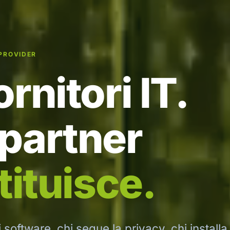
PROVIDER
rnitori IT.
 partner
tituisce.
i software, chi segue la privacy, chi installa 