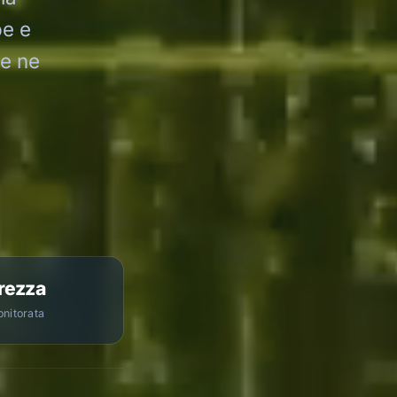
pe e
he ne
rezza
onitorata