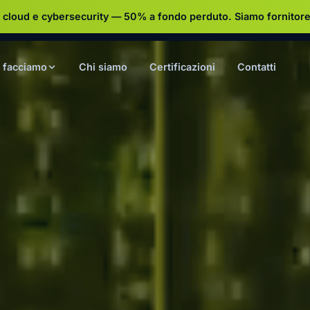
 cloud e cybersecurity — 50% a fondo perduto.
Siamo fornitore
 facciamo
Chi siamo
Certificazioni
Contatti