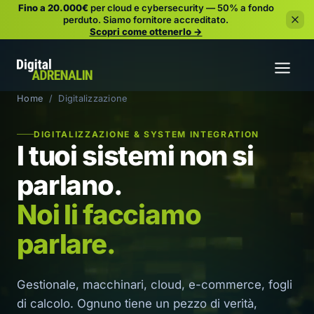
Fino a 20.000€
per cloud e cybersecurity — 50% a fondo
perduto.
Siamo fornitore accreditato.
Scopri come ottenerlo →
Home
/ Digitalizzazione
DIGITALIZZAZIONE & SYSTEM INTEGRATION
I tuoi sistemi non si
parlano.
Noi li facciamo
parlare.
Gestionale, macchinari, cloud, e-commerce, fogli
di calcolo. Ognuno tiene un pezzo di verità,