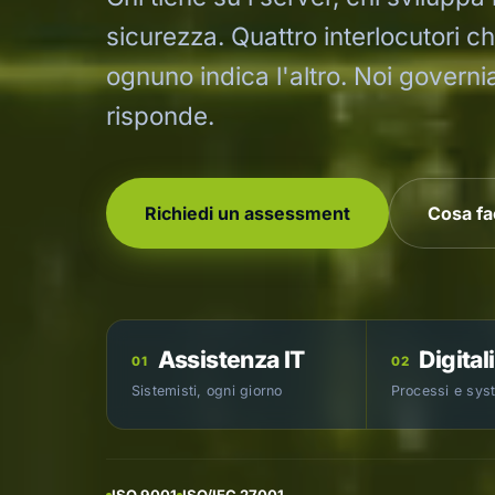
sicurezza. Quattro interlocutori 
ognuno indica l'altro. Noi governi
risponde.
Richiedi un assessment
Cosa f
Assistenza IT
Digital
01
02
Sistemisti, ogni giorno
Processi e sys
ISO 9001
ISO/IEC 27001