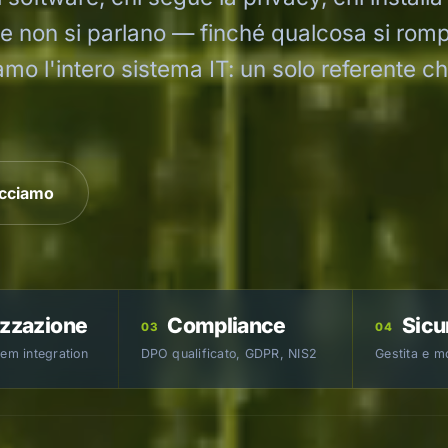
che non si parlano — finché qualcosa si rom
amo l'intero sistema IT: un solo referente c
acciamo
izzazione
Compliance
Sicu
03
04
tem integration
DPO qualificato, GDPR, NIS2
Gestita e m