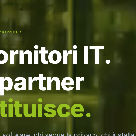
PROVIDER
rnitori IT.
 partner
tituisce.
i software, chi segue la privacy, chi installa 