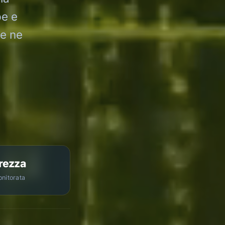
pe e
he ne
rezza
onitorata